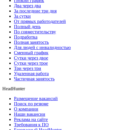
Гибкий график
Два через два
За последние три дня
За сутки
От прямых работодателей
Полный день
По совместительству
Подработка
Полная занятость
Для людей с инвалидностью
Сменный график
Сутки через двое
Сутки через трое
Три через три
Удаленная работа
Частичная занятость
HeadHunter
Размещение вакансий
Поиск по резюме
О компании
Наши вакансии
Реклама на сайте
Требования к ПО
Безопасный HeadHunter