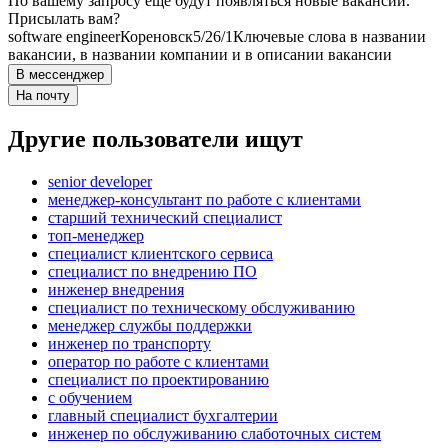
По вашему запросу ещё будут появляться новые вакансии.
Присылать вам?
software engineer
Кореновск
5/2
6/1
Ключевые слова в названии
вакансии, в названии компании и в описании вакансии
В мессенджер
На почту
Другие пользователи ищут
senior developer
менеджер-консультант по работе с клиентами
старший технический специалист
топ-менеджер
специалист клиентского сервиса
специалист по внедрению ПО
инженер внедрения
специалист по техническому обслуживанию
менеджер службы поддержки
инженер по транспорту
оператор по работе с клиентами
специалист по проектированию
с обучением
главный специалист бухгалтерии
инженер по обслуживанию слаботочных систем